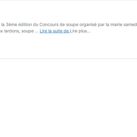
 de la 3ème édition du Concours de soupe organisé par la mairie samed
Soirée
aux lardons, soupe …
Lire la suite de
Lire plus…
concours
de
soupes