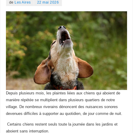
de
Les Aires
22 mai 2026
Depuis plusieurs mois, les plaintes liées aux chiens qui aboient de
manière répétée se multiplient dans plusieurs quartiers de notre
village. De nombreux riverains dénoncent des nuisances sonores
devenues difficiles à supporter au quotidien, de jour comme de nuit.
Certains chiens restent seuls toute la journée dans les jardins et
aboient sans interruption.