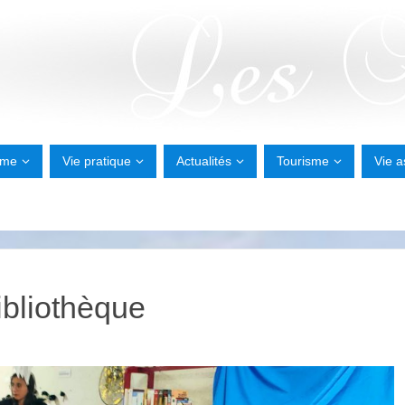
sme
Vie pratique
Actualités
Tourisme
Vie a
ibliothèque