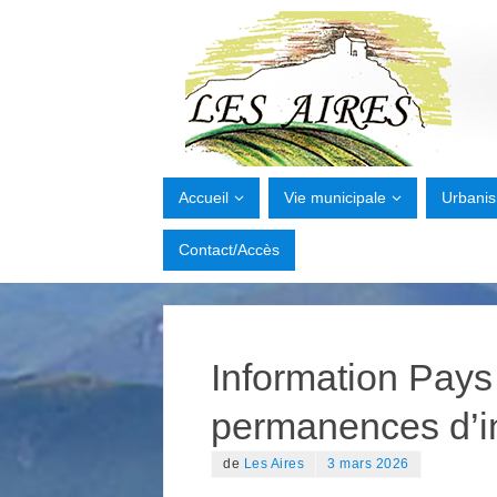
Accueil
Vie municipale
Urbani
Contact/Accès
Information Pays 
permanences d’i
de
Les Aires
3 mars 2026