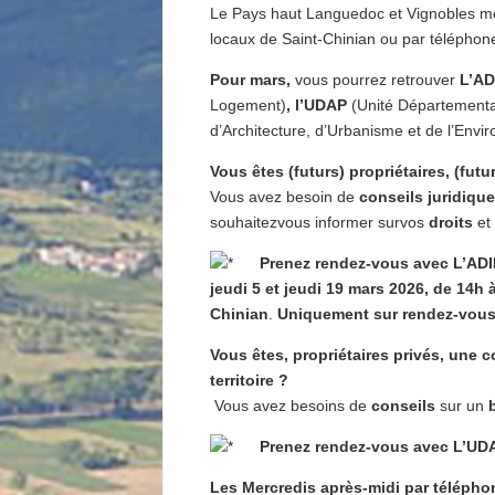
Le Pays haut Languedoc et Vignobles met 
locaux de Saint-Chinian ou par téléphon
Pour mars,
vous pourrez retrouver
L’AD
Logement)
, l’UDAP
(Unité Départemental
d’Architecture, d’Urbanisme et de l’Envi
Vous êtes (futurs) propriétaires, (futu
Vous avez besoin de
conseils juridiqu
souhaitezvous informer survos
droits
et
Prenez rendez-vous avec L’ADI
jeudi 5 et jeudi 19 mars 2026, de 14h 
Chinian
.
Uniquement sur rendez-vou
Vous êtes, propriétaires privés, une col
territoire ?
Vous avez besoins de
conseils
sur un
Prenez rendez-vous avec L’UD
Les Mercredis après-midi par télépho