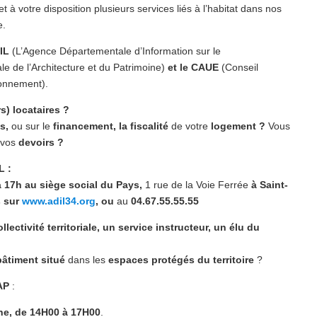
à votre disposition plusieurs services liés à l’habitat dans nos
e.
IL
(L’Agence Départementale d’Information sur le
e de l’Architecture et du Patrimoine)
et le CAUE
(Conseil
ronnement).
rs) locataires ?
es,
ou sur le
financement, la fiscalité
de votre
logement ?
Vous
 vos
devoirs ?
L :
à 17h au siège social du Pays,
1 rue de la Voie Ferrée
à Saint-
s sur
www.adil34.org
, ou
au
04.67.55.55.55
lectivité territoriale, un service instructeur, un élu du
bâtiment situé
dans les
espaces protégés du territoire
?
AP
:
ne, de 14H00 à 17H00
.