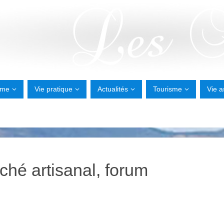
sme
Vie pratique
Actualités
Tourisme
Vie a
ché artisanal, forum