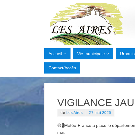
Accueil
Vie municipale
Urbani
Contact/Accès
VIGILANCE JA
de
Les Aires
27 mai 2026
🟡🌡️Météo-France a placé le département
mai.