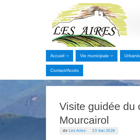
Accueil
Vie municipale
Urbani
Contact/Accès
Visite guidée du
Mourcairol
de
Les Aires
23 mai 2026