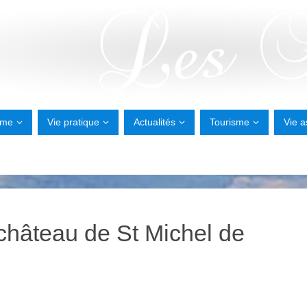
sme
Vie pratique
Actualités
Tourisme
Vie a
 château de St Michel de