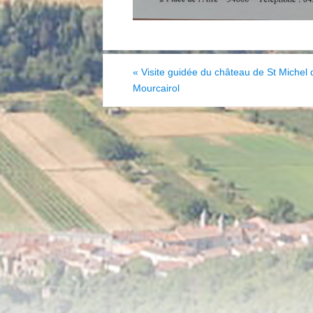
«
Visite guidée du château de St Michel 
Mourcairol