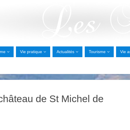
sme
Vie pratique
Actualités
Tourisme
Vie a
 château de St Michel de