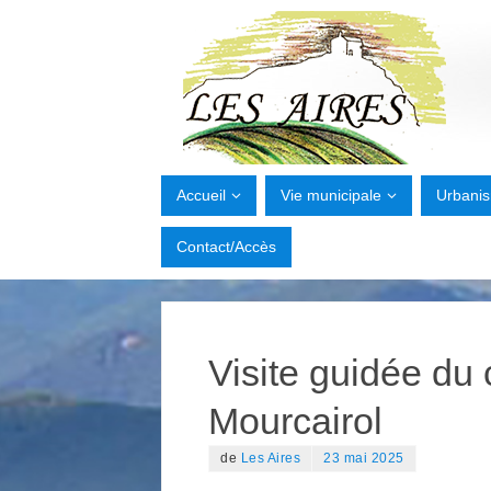
Accueil
Vie municipale
Urbani
Contact/Accès
Visite guidée du
Mourcairol
de
Les Aires
23 mai 2025